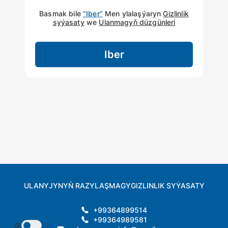
Basmak bile
“Iber”
Men ylalaşýaryn
Gizlinlik
syýasaty
we
Ulanmagyň düzgünleri
Iber
ULANYJYNYŇ RAZYLAŞMAGY
GIZLINLIK SYÝASATY
+99364899514
+99364989581