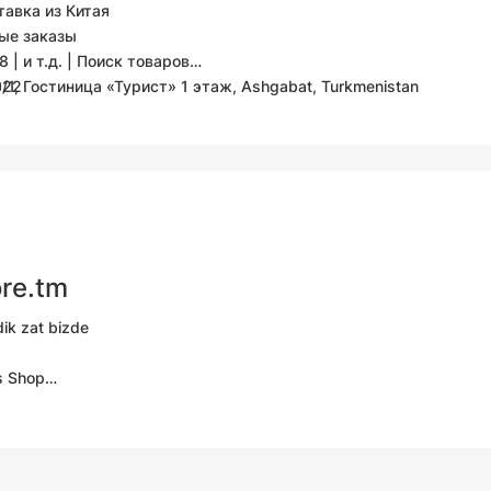
тавка из Китая
ные заказы
8 | и т.д. | Поиск товаров
822
9/1, Гостиница «Турист» 1 этаж, Ashgabat, Turkmenistan
+99361985720
ore.tm
dik zat bizde
s Shop
1 Мир Базар 2 этаж со стороны ул.Юнус Эмре Salon_
Store.tm
N