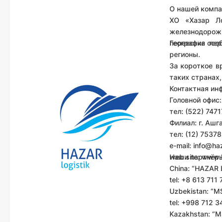
О нашей компа
ХО «Хазар Ло
железнодорож
перевозка особ
География пер
регионы.
За короткое в
таких странах,
Контактная ин
Головной офис:
тел: (522) 747
Филиал: г. Ашга
тел: (12) 7537
e-mail:
info@haz
web site:
Наши партнёр
www.h
China:
“HAZAR LO
tel: +8 613 711 
Uzbekistan:
“MS 
tel: +998 712 
Kazakhstan:
“MS