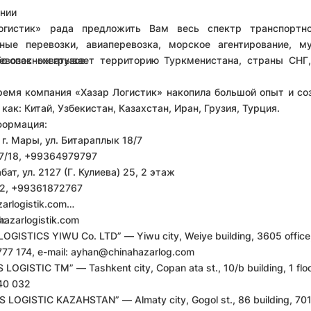
нии
гистик» рада предложить Вам весь спектр транспортно-л
ные перевозки, авиаперевозка, морское агентирование, м
о опасных грузов.
евозок охватывает территорию Туркменистана, страны СНГ,
ремя компания «Хазар Логистик» накопила большой опыт и со
 как: Китай, Узбекистан, Казахстан, Иран, Грузия, Турция.
формация:
 г. Мары, ул. Битараплык 18/7
17/18, +99364979797
бат, ул. 2127 (Г. Кулиева) 25, 2 этаж
82, +99361872767
arlogistik.com
ы:
azarlogistik.com
GISTICS YIWU Co. LTD” — Yiwu city, Weiye building, 3605 office
777 174, e-mail:
ayhan@chinahazarlog.com
LOGISTIC TM” — Tashkent city, Copan ata st., 10/b building, 1 floo
340 032
 LOGISTIC KAZAHSTAN” — Almaty city, Gogol st., 86 building, 701 