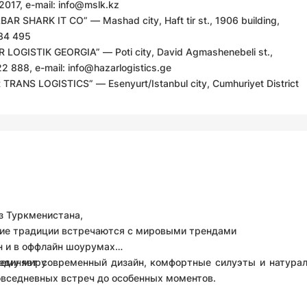
2017, e-mail:
info@mslk.kz
AR SHARK IT CO” — Mashad city, Haft tir st., 1906 building,
334 495
LOGISTIK GEORGIA” — Poti city, David Agmashenebeli st.,
22 888, e-mail:
info@hazarlogistics.ge
TRANS LOGISTICS” — Esenyurt/Istanbul city, Cumhuriyet District
з Туркменистана,
ие традиции встречаются с мировыми трендами
н и в оффлайн шоурумах
сему миру
единяет современный дизайн, комфортные силуэты и натурал
овседневных встреч до особенных моментов.