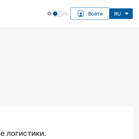
Войти
RU
е логистики.