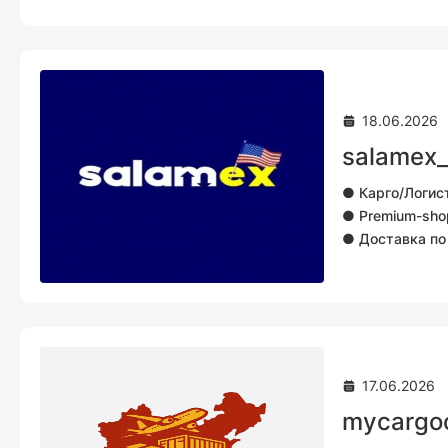
Выберите свой
📍 Berkarar, 2 
📞 +993 64 58 
📍 Arkach, 2 э
18.06.2026
📞 +993 71 39 
salamex
📍 9-й микрор
● Карго/Логис
📞 +993 61 85 
● Premium-sho
● Доставка по 
● +9937179402
17.06.2026
mycargo