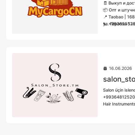
🧾 Выкуп и дос
📦 Опт и штуч
📍 Taobao | 168
📞 +99362552
ул. Гёроглы 13
💬 WhatsApp 
16.06.2026
salon_st
Salon üçin islen
+99364812520
Hair Instrument
Наш адрес Мир