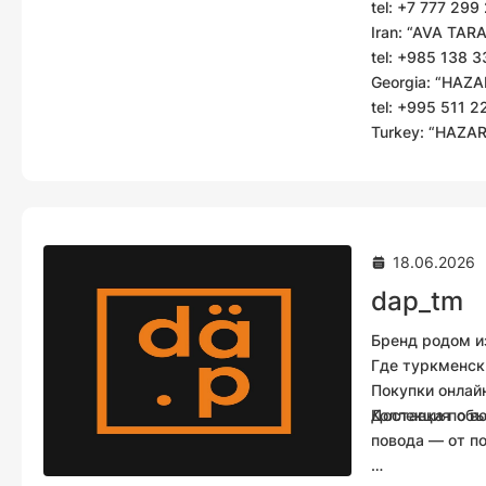
tel: +7 777 299 
Iran:
“AVA TARAB
tel: +985 138 
Georgia:
“HAZAR 
tel: +995 511 2
Turkey:
“HAZAR 
18.06.2026
dap_tm
Бренд родом и
Где туркменск
Покупки онлай
Доставка по в
Коллекция объ
повода — от п